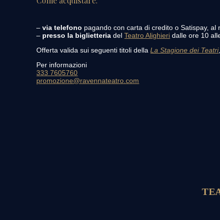
Come acquistare:
–
via telefono
pagando con carta di credito o Satispay, a
–
presso la biglietteria
del
Teatro Alighieri
dalle ore 10 all
Offerta valida sui seguenti titoli della
La Stagione dei Teatri
Per informazioni
333 7605760
promozione@ravennateatro.com
TE