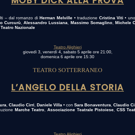
MOBY DICK ALLA PROVA
lti – dal romanzo di
Herman Melville
• traduzione
Cristina Viti
• uno
o Curcurù
,
Alessandro Lussiana
,
Massimo Somaglino
,
Michele C
– Teatro Nazionale
Teatro Alighieri
giovedì 3, venerdì 4, sabato 5 aprile ore 21:00,
domenica 6 aprile ore 15:30
TEATRO SOTTERRANEO
L’ANGELO DELLA STORIA
ura
,
Claudio Cirri
,
Daniele Villa
• con
Sara Bonaventura
,
Claudio Ci
duzione
Marche Teatro
,
Associazione Teatrale Pistoiese
,
CSS Teat
Teatro Alighieri