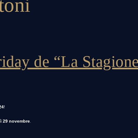
toni
riday de “La Stagione
24
!
ì 29 novembre
.