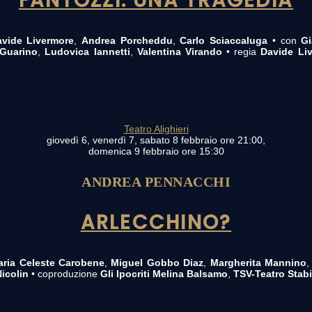
FANTOZZI. UNA TRAGEDIA
vide Livermore
,
Andrea Porcheddu
,
Carlo Sciaccaluga
• con
Gi
 Guarino
,
Ludovica Iannetti
,
Valentina Virando
• regia
Davide Li
Teatro Alighieri
giovedì 6, venerdì 7, sabato 8 febbraio ore 21:00,
domenica 9 febbraio ore 15:30
ANDREA PENNACCHI
ARLECCHINO?
aria Celeste Carobene
,
Miguel Gobbo Diaz
,
Margherita Mannino
icolin
• coproduzione
Gli Ipocriti Melina Balsamo
,
TSV-Teatro Stabi