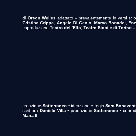
di
Orson Welles
adattato – prevalentemente in versi scio
Cristina Crippa
,
Angelo Di Genio
,
Marco Bonadei
,
Enz
coproduzione
Teatro dell’Elfo
,
Teatro Stabile di Torino 
creazione
Sotterraneo
• ideazione e regia
Sara Bonavent
scrittura
Daniele Villa
• produzione
Sotterraneo
• copro
Maria II