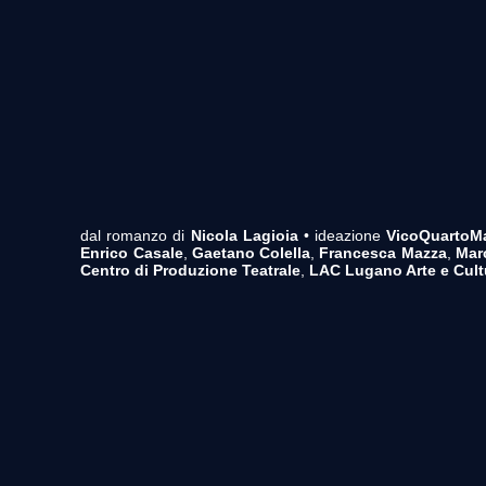
dal romanzo di
Nicola Lagioia
• ideazione
VicoQuartoMa
Enrico Casale
,
Gaetano Colella
,
Francesca Mazza
,
Mar
Centro di Produzione Teatrale
,
LAC Lugano Arte e Cult