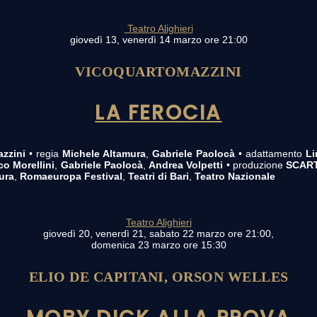
Teatro Alighieri
giovedì 13, venerdì 14 marzo ore 21:00
VICOQUARTOMAZZINI
LA FEROCIA
zzini
• regia
Michele Altamura
,
Gabriele Paolocà
• adattamento
Li
co Morellini
,
Gabriele Paolocà
,
Andrea Volpetti
• produzione
SCARTI
ura
,
Romaeuropa Festival
,
Teatri di Bari
,
Teatro Nazionale
Teatro Alighieri
giovedì 20, venerdì 21, sabato 22 marzo ore 21:00,
domenica 23 marzo ore 15:30
ELIO DE CAPITANI, ORSON WELLES