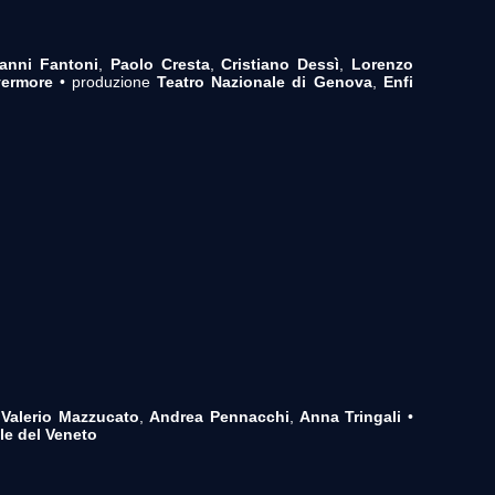
anni Fantoni
,
Paolo Cresta
,
Cristiano Dessì
,
Lorenzo
vermore
• produzione
Teatro Nazionale di Genova
,
Enfi
,
Valerio Mazzucato
,
Andrea Pennacchi
,
Anna Tringali
•
le del Veneto