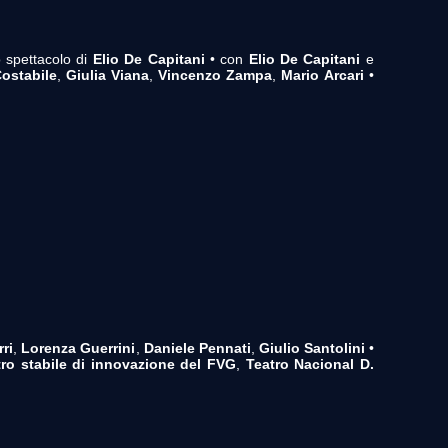
 spettacolo di
Elio De Capitani
• con
Elio De Capitani
e
ostabile
,
Giulia Viana
,
Vincenzo Zampa
,
Mario Arcari
•
rri
,
Lorenza Guerrini
,
Daniele Pennati
,
Giulio Santolini
•
ro stabile di innovazione del FVG
,
Teatro Nacional D.