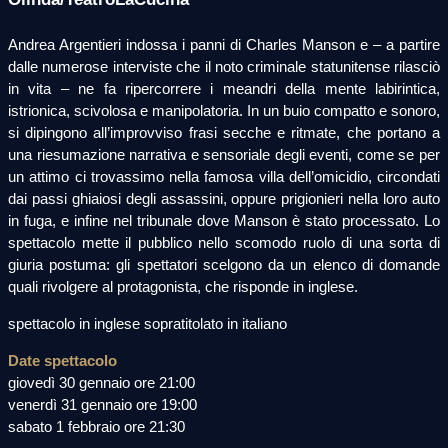
Andrea Argentieri indossa i panni di Charles Manson e – a partire
dalle numerose interviste che il noto criminale statunitense rilasciò
in vita – ne fa ripercorrere i meandri della mente labirintica,
istrionica, scivolosa e manipolatoria. In un buio compatto e sonoro,
si dipingono all’improvviso frasi secche e ritmate, che portano a
una riesumazione narrativa e sensoriale degli eventi, come se per
un attimo ci trovassimo nella famosa villa dell’omicidio, circondati
dai passi ghiaiosi degli assassini, oppure prigionieri nella loro auto
in fuga, e infine nel tribunale dove Manson è stato processato. Lo
spettacolo mette il pubblico nello scomodo ruolo di una sorta di
giuria postuma: gli spettatori scelgono da un elenco di domande
quali rivolgere al protagonista, che risponde in inglese.
spettacolo in inglese sopratitolato in italiano
Date spettacolo
giovedì 30 gennaio ore 21:00
venerdì 31 gennaio ore 19:00
sabato 1 febbraio ore 21:30